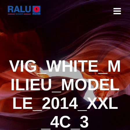
VIG_WHITE_M
ILIEU_MODEL
LE_2014_XXL
_4C_3