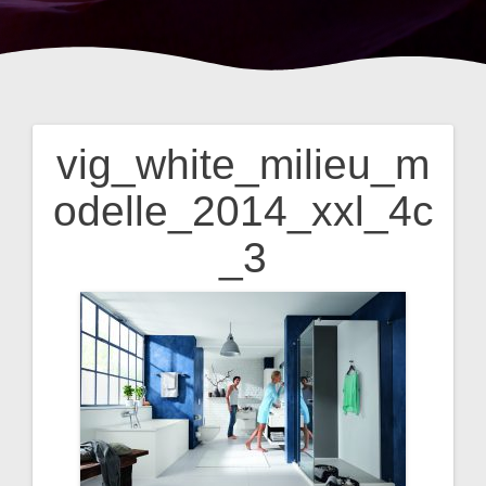
vig_white_milieu_m
Beitragsnavigation
odelle_2014_xxl_4c
_3